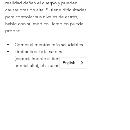
realidad dañan el cuerpo y pueden 
causar presión alta. Si tiene dificultades 
para controlar sus niveles de estrés, 
hable con su medico. También puede 
probar:
Comer alimentos más saludables
Limitar la sal y la cafeína 
(especialmente si tiene presión 
English
arterial alta), el azúcar 
(especialmente si tiene diabetes) y 
las grasas.
Reservar tiempo para relajarse.
Hablar con un amigo, un ser 
querido o un líder espiritual
Llevar un diario y establecer metas 
o expectativas realistas
Dormir lo suficiente
Hacer ejercicio regularmente